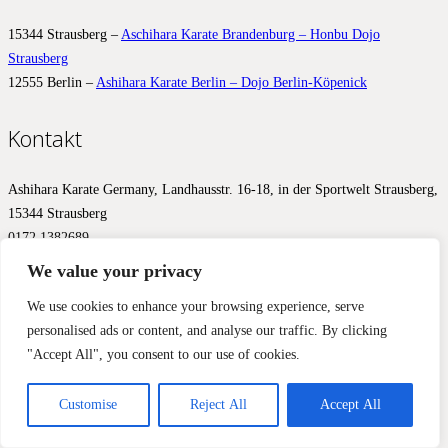
15344 Strausberg –
Aschihara Karate Brandenburg – Honbu Dojo
Strausberg
12555 Berlin –
Ashihara Karate Berlin – Dojo Berlin-Köpenick
Kontakt
Ashihara Karate Germany, Landhausstr. 16-18, in der Sportwelt Strausberg,
15344 Strausberg
0172 1382689
info@ashihara.de
We value your privacy
© 2017 – 2026 Ashihara.de –
Impressum
&
Datenschutz
We use cookies to enhance your browsing experience, serve
personalised ads or content, and analyse our traffic. By clicking
Diese Website benutzt Cookies, Google Analytics und Facebook
"Accept All", you consent to our use of cookies.
Pixels, um Ihnen ein optimales Ergebnis zu liefern. Wir aktivieren
diese Werkzeuge erst mit Ihrer Zustimmung.
Einverstanden
Nein, nicht einverstanden
Mehr Informationen
Customise
Reject All
Accept All