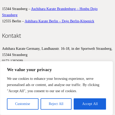
15344 Strausberg –
Aschihara Karate Brandenburg – Honbu Dojo
Strausberg
12555 Berlin –
Ashihara Karate Berlin – Dojo Berlin-Köpenick
Kontakt
Ashihara Karate Germany, Landhausstr. 16-18, in der Sportwelt Strausberg,
15344 Strausberg
0172 1382689
info@ashihara.de
We value your privacy
© 2017 – 2026 Ashihara.de –
Impressum
&
Datenschutz
We use cookies to enhance your browsing experience, serve
personalised ads or content, and analyse our traffic. By clicking
Diese Website benutzt Cookies, Google Analytics und Facebook
"Accept All", you consent to our use of cookies.
Pixels, um Ihnen ein optimales Ergebnis zu liefern. Wir aktivieren
diese Werkzeuge erst mit Ihrer Zustimmung.
Einverstanden
Nein, nicht einverstanden
Mehr Informationen
Customise
Reject All
Accept All