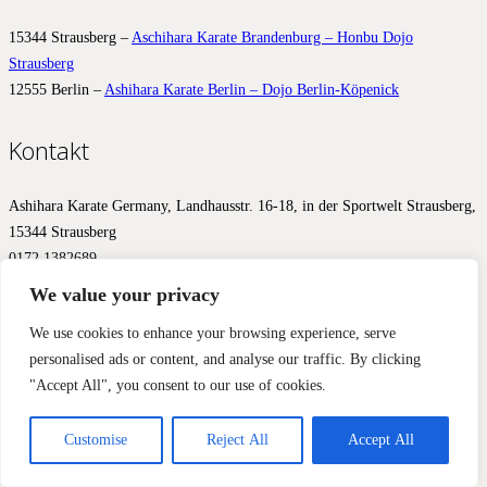
15344 Strausberg –
Aschihara Karate Brandenburg – Honbu Dojo
Strausberg
12555 Berlin –
Ashihara Karate Berlin – Dojo Berlin-Köpenick
Kontakt
Ashihara Karate Germany, Landhausstr. 16-18, in der Sportwelt Strausberg,
15344 Strausberg
0172 1382689
info@ashihara.de
We value your privacy
© 2017 – 2026 Ashihara.de –
Impressum
&
Datenschutz
We use cookies to enhance your browsing experience, serve
personalised ads or content, and analyse our traffic. By clicking
Diese Website benutzt Cookies, Google Analytics und Facebook
"Accept All", you consent to our use of cookies.
Pixels, um Ihnen ein optimales Ergebnis zu liefern. Wir aktivieren
diese Werkzeuge erst mit Ihrer Zustimmung.
Einverstanden
Nein, nicht einverstanden
Mehr Informationen
Customise
Reject All
Accept All