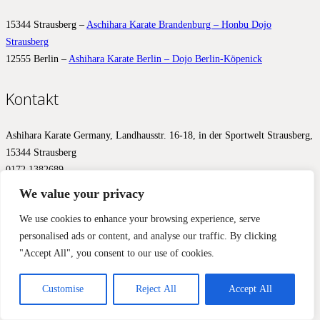
15344 Strausberg –
Aschihara Karate Brandenburg – Honbu Dojo
Strausberg
12555 Berlin –
Ashihara Karate Berlin – Dojo Berlin-Köpenick
Kontakt
Ashihara Karate Germany, Landhausstr. 16-18, in der Sportwelt Strausberg,
15344 Strausberg
0172 1382689
info@ashihara.de
We value your privacy
© 2017 – 2026 Ashihara.de –
Impressum
&
Datenschutz
We use cookies to enhance your browsing experience, serve
personalised ads or content, and analyse our traffic. By clicking
Diese Website benutzt Cookies, Google Analytics und Facebook
"Accept All", you consent to our use of cookies.
Pixels, um Ihnen ein optimales Ergebnis zu liefern. Wir aktivieren
diese Werkzeuge erst mit Ihrer Zustimmung.
Einverstanden
Nein, nicht einverstanden
Mehr Informationen
Customise
Reject All
Accept All