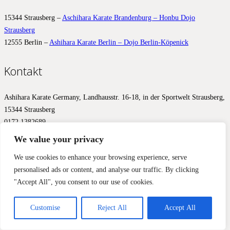
15344 Strausberg –
Aschihara Karate Brandenburg – Honbu Dojo
Strausberg
12555 Berlin –
Ashihara Karate Berlin – Dojo Berlin-Köpenick
Kontakt
Ashihara Karate Germany, Landhausstr. 16-18, in der Sportwelt Strausberg,
15344 Strausberg
0172 1382689
info@ashihara.de
We value your privacy
© 2017 – 2026 Ashihara.de –
Impressum
&
Datenschutz
We use cookies to enhance your browsing experience, serve
personalised ads or content, and analyse our traffic. By clicking
Diese Website benutzt Cookies, Google Analytics und Facebook
"Accept All", you consent to our use of cookies.
Pixels, um Ihnen ein optimales Ergebnis zu liefern. Wir aktivieren
diese Werkzeuge erst mit Ihrer Zustimmung.
Einverstanden
Nein, nicht einverstanden
Mehr Informationen
Customise
Reject All
Accept All