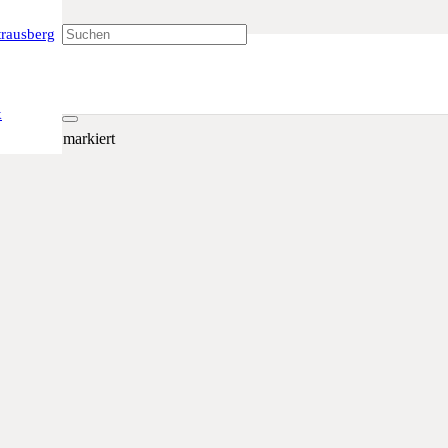
rausberg
k
sind mit
*
markiert