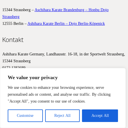
15344 Strausberg –
Aschihara Karate Brandenburg – Honbu Dojo
Strausberg
12555 Berlin –
Ashihara Karate Berlin – Dojo Berlin-Köpenick
Kontakt
Ashihara Karate Germany, Landhausstr. 16-18, in der Sportwelt Strausberg,
15344 Strausberg
0172 1382689
info@ashihara.de
We value your privacy
© 2017 – 2026 Ashihara.de –
Impressum
&
Datenschutz
We use cookies to enhance your browsing experience, serve
personalised ads or content, and analyse our traffic. By clicking
Diese Website benutzt Cookies, Google Analytics und Facebook
"Accept All", you consent to our use of cookies.
Pixels, um Ihnen ein optimales Ergebnis zu liefern. Wir aktivieren
diese Werkzeuge erst mit Ihrer Zustimmung.
Einverstanden
Nein, nicht einverstanden
Mehr Informationen
Customise
Reject All
Accept All