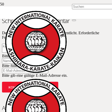
Schreibe einen Kommentar
Deine E-Mail-Adresse wird nicht veröffentlicht.
Erforderliche
Felder sind mit
*
markiert
Bitte füllen Sie dieses Feld aus.
Bitte füllen Sie dieses Feld aus.
Bitte gib eine gültige E-Mail-Adresse ein.
KOMMENTAR ABSCHICKEN
Ashihara Karate Dojos