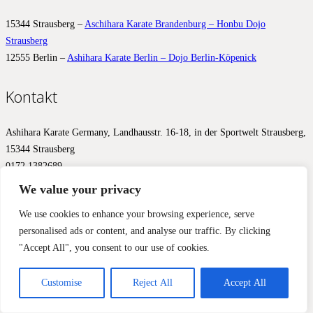
15344 Strausberg –
Aschihara Karate Brandenburg – Honbu Dojo
Strausberg
12555 Berlin –
Ashihara Karate Berlin – Dojo Berlin-Köpenick
Kontakt
Ashihara Karate Germany, Landhausstr. 16-18, in der Sportwelt Strausberg,
15344 Strausberg
0172 1382689
info@ashihara.de
We value your privacy
© 2017 – 2026 Ashihara.de –
Impressum
&
Datenschutz
We use cookies to enhance your browsing experience, serve
personalised ads or content, and analyse our traffic. By clicking
Diese Website benutzt Cookies, Google Analytics und Facebook
"Accept All", you consent to our use of cookies.
Pixels, um Ihnen ein optimales Ergebnis zu liefern. Wir aktivieren
diese Werkzeuge erst mit Ihrer Zustimmung.
Einverstanden
Nein, nicht einverstanden
Mehr Informationen
Customise
Reject All
Accept All