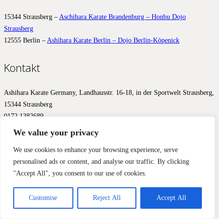
15344 Strausberg –
Aschihara Karate Brandenburg – Honbu Dojo
Strausberg
12555 Berlin –
Ashihara Karate Berlin – Dojo Berlin-Köpenick
Kontakt
Ashihara Karate Germany, Landhausstr. 16-18, in der Sportwelt Strausberg,
15344 Strausberg
0172 1382689
info@ashihara.de
We value your privacy
© 2017 – 2026 Ashihara.de –
Impressum
&
Datenschutz
We use cookies to enhance your browsing experience, serve
personalised ads or content, and analyse our traffic. By clicking
Diese Website benutzt Cookies, Google Analytics und Facebook
"Accept All", you consent to our use of cookies.
Pixels, um Ihnen ein optimales Ergebnis zu liefern. Wir aktivieren
diese Werkzeuge erst mit Ihrer Zustimmung.
Einverstanden
Nein, nicht einverstanden
Mehr Informationen
Customise
Reject All
Accept All