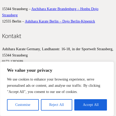
15344 Strausberg –
Aschihara Karate Brandenburg – Honbu Dojo
Strausberg
12555 Berlin –
Ashihara Karate Berlin – Dojo Berlin-Köpenick
Kontakt
Ashihara Karate Germany, Landhausstr. 16-18, in der Sportwelt Strausberg,
15344 Strausberg
0172 1382689
info@ashihara.de
We value your privacy
© 2017 – 2026 Ashihara.de –
Impressum
&
Datenschutz
We use cookies to enhance your browsing experience, serve
personalised ads or content, and analyse our traffic. By clicking
Diese Website benutzt Cookies, Google Analytics und Facebook
"Accept All", you consent to our use of cookies.
Pixels, um Ihnen ein optimales Ergebnis zu liefern. Wir aktivieren
diese Werkzeuge erst mit Ihrer Zustimmung.
Einverstanden
Nein, nicht einverstanden
Mehr Informationen
Customise
Reject All
Accept All