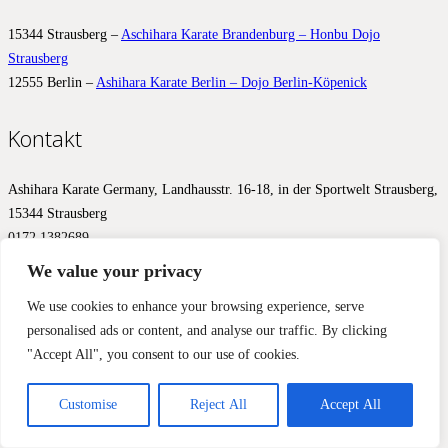
15344 Strausberg –
Aschihara Karate Brandenburg – Honbu Dojo
Strausberg
12555 Berlin –
Ashihara Karate Berlin – Dojo Berlin-Köpenick
Kontakt
Ashihara Karate Germany, Landhausstr. 16-18, in der Sportwelt Strausberg,
15344 Strausberg
0172 1382689
info@ashihara.de
We value your privacy
© 2017 – 2026 Ashihara.de –
Impressum
&
Datenschutz
We use cookies to enhance your browsing experience, serve
personalised ads or content, and analyse our traffic. By clicking
Diese Website benutzt Cookies, Google Analytics und Facebook
"Accept All", you consent to our use of cookies.
Pixels, um Ihnen ein optimales Ergebnis zu liefern. Wir aktivieren
diese Werkzeuge erst mit Ihrer Zustimmung.
Einverstanden
Nein, nicht einverstanden
Mehr Informationen
Customise
Reject All
Accept All