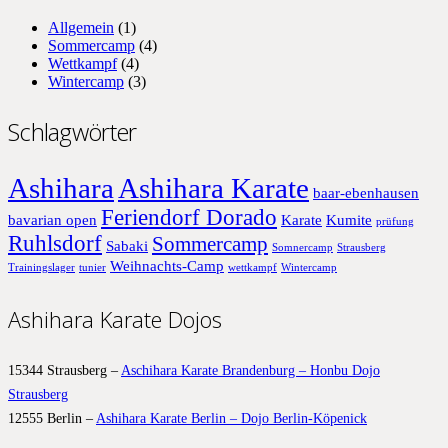
Allgemein
(1)
Sommercamp
(4)
Wettkampf
(4)
Wintercamp
(3)
Schlagwörter
Ashihara
Ashihara Karate
baar-ebenhausen
Feriendorf Dorado
bavarian open
Karate
Kumite
prüfung
Ruhlsdorf
Sommercamp
Sabaki
Somnercamp
Strausberg
Weihnachts-Camp
Trainingslager
tunier
wettkampf
Wintercamp
Ashihara Karate Dojos
15344 Strausberg –
Aschihara Karate Brandenburg – Honbu Dojo
Strausberg
12555 Berlin –
Ashihara Karate Berlin – Dojo Berlin-Köpenick