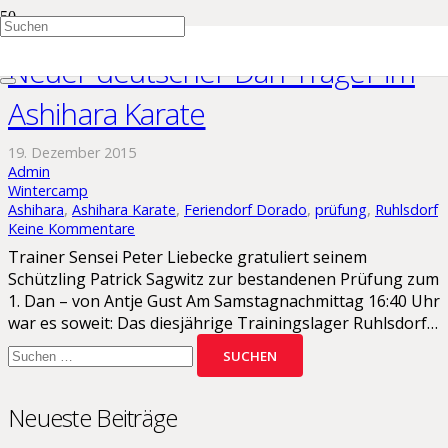
Neuer deutscher Dan-Träger im
Ashihara Karate
19. Dezember 2015
Admin
Wintercamp
Ashihara
,
Ashihara Karate
,
Feriendorf Dorado
,
prüfung
,
Ruhlsdorf
Keine Kommentare
Trainer Sensei Peter Liebecke gratuliert seinem
Schützling Patrick Sagwitz zur bestandenen Prüfung zum
1. Dan – von Antje Gust Am Samstagnachmittag 16:40 Uhr
war es soweit: Das diesjährige Trainingslager Ruhlsdorf…
Suchen
nach:
Neueste Beiträge