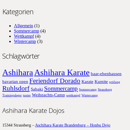
Kategorien
Allgemein
(1)
Sommercamp
(4)
Wettkampf
(4)
Wintercamp
(3)
Schlagwörter
Ashihara
Ashihara Karate
baar-ebenhausen
Feriendorf Dorado
bavarian open
Karate
Kumite
prüfung
Ruhlsdorf
Sommercamp
Sabaki
Somnercamp
Strausberg
Weihnachts-Camp
Trainingslager
tunier
wettkampf
Wintercamp
Ashihara Karate Dojos
15344 Strausberg –
Aschihara Karate Brandenburg – Honbu Dojo