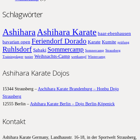
Schlagwörter
Ashihara
Ashihara Karate
baar-ebenhausen
Feriendorf Dorado
bavarian open
Karate
Kumite
prüfung
Ruhlsdorf
Sommercamp
Sabaki
Somnercamp
Strausberg
Weihnachts-Camp
Trainingslager
tunier
wettkampf
Wintercamp
Ashihara Karate Dojos
15344 Strausberg –
Aschihara Karate Brandenburg – Honbu Dojo
Strausberg
12555 Berlin –
Ashihara Karate Berlin – Dojo Berlin-Köpenick
Kontakt
Ashihara Karate Germany, Landhausstr. 16-18, in der Sportwelt Strausberg,